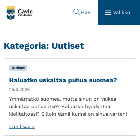
Hoppa till sidans navigering
Hoppa till sidans innehåll
Hae
Valikko
Kategoria:
Uutiset
Uutiset
Haluatko uskaltaa puhua suomea?
25.6.2026
Ymmärrätkö suomea, mutta sinun on vaikea
uskaltaa puhua itse? Haluatko hyödyntää
kielitaitoasi? Silloin tämä kurssi on sinua varten!
Lue lisää »