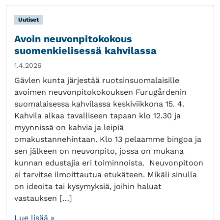
Uutiset
Avoin neuvonpitokokous
suomenkielisessä kahvilassa
1.4.2026
Gävlen kunta järjestää ruotsinsuomalaisille
avoimen neuvonpitokokouksen Furugårdenin
suomalaisessa kahvilassa keskiviikkona 15. 4.
Kahvila alkaa tavalliseen tapaan klo 12.30 ja
myynnissä on kahvia ja leipiä
omakustannehintaan. Klo 13 pelaamme bingoa ja
sen jälkeen on neuvonpito, jossa on mukana
kunnan edustajia eri toiminnoista. Neuvonpitoon
ei tarvitse ilmoittautua etukäteen. Mikäli sinulla
on ideoita tai kysymyksiä, joihin haluat
vastauksen […]
Lue lisää »