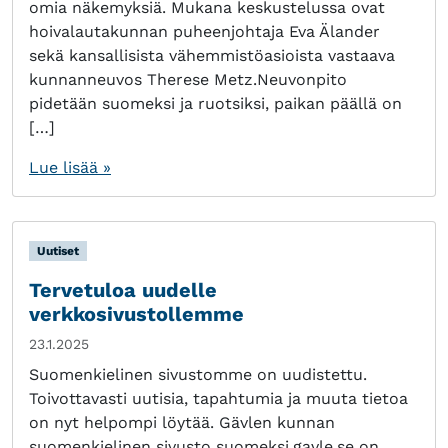
omia näkemyksiä. Mukana keskustelussa ovat
hoivalautakunnan puheenjohtaja Eva Älander
sekä kansallisista vähemmistöasioista vastaava
kunnanneuvos Therese Metz.Neuvonpito
pidetään suomeksi ja ruotsiksi, paikan päällä on
[…]
Lue lisää »
Uutiset
Tervetuloa uudelle
verkkosivustollemme
23.1.2025
Suomenkielinen sivustomme on uudistettu.
Toivottavasti uutisia, tapahtumia ja muuta tietoa
on nyt helpompi löytää. Gävlen kunnan
suomenkielinen sivusto suomeksi.gavle.se on