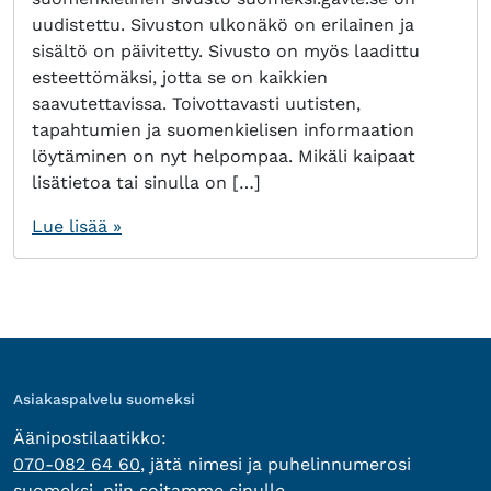
uudistettu. Sivuston ulkonäkö on erilainen ja
sisältö on päivitetty. Sivusto on myös laadittu
esteettömäksi, jotta se on kaikkien
saavutettavissa. Toivottavasti uutisten,
tapahtumien ja suomenkielisen informaation
löytäminen on nyt helpompaa. Mikäli kaipaat
lisätietoa tai sinulla on […]
Lue lisää »
Asiakaspalvelu suomeksi
Äänipostilaatikko:
070-082 64 60
, jätä nimesi ja puhelinnumerosi
suomeksi, niin soitamme sinulle.